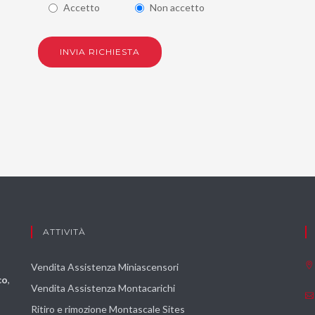
Accetto
Non accetto
INVIA RICHIESTA
ATTIVITÀ
Vendita Assistenza Miniascensori
co
,
Vendita Assistenza Montacarichi
Ritiro e rimozione Montascale Sites