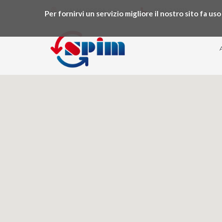
VALMADRERA (LC)
0341-241011
Per fornirvi un servizio migliore il nostro sito fa u