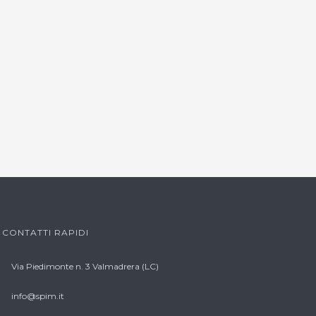
CONTATTI RAPIDI
Via Piedimonte n. 3 Valmadrera (LC)
info@spim.it