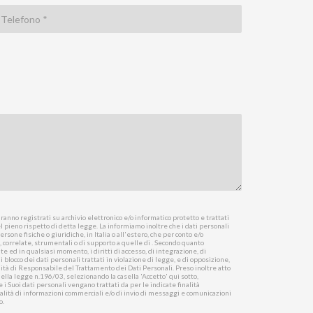
anno registrati su archivio elettronico e/o informatico protetto e trattati
l pieno rispetto di detta legge. La informiamo inoltre che i dati personali
rsone fisiche o giuridiche, in Italia o all'estero, che per conto e/o
e, correlate, strumentali o di supporto a quelle di . Secondo quanto
 ed in qualsiasi momento, i diritti di accesso, di integrazione, di
blocco dei dati personali trattati in violazione di legge, e di opposizione,
qualità di Responsabile del Trattamento dei Dati Personali. Preso inoltre atto
della legge n.196/03, selezionando la casella 'Accetto' qui sotto,
 i Suoi dati personali vengano trattati da per le indicate finalità
alità di informazioni commerciali e/o di invio di messaggi e comunicazioni
o.