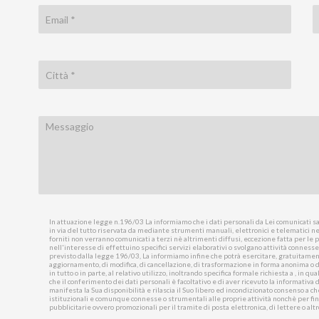
In attuazione legge n.196/03 La informiamo che i dati personali da Lei comunicati sar
in via del tutto riservata da mediante strumenti manuali, elettronici e telematici ne
forniti non verranno comunicati a terzi nè altrimenti diffusi, eccezione fatta per le pe
nell'interesse di effettuino specifici servizi elaborativi o svolgano attività conness
previsto dalla legge 196/03, La informiamo infine che potrà esercitare, gratuitamente
aggiornamento, di modifica, di cancellazione, di trasformazione in forma anonima o di 
in tutto o in parte, al relativo utilizzo, inoltrando specifica formale richiesta a , in 
che il conferimento dei dati personali è facoltativo e di aver ricevuto la informativa 
manifesta la Sua disponibilità e rilascia il Suo libero ed incondizionato consenso a che
istituzionali e comunque connesse o strumentali alle proprie attività nonchè per fin
pubblicitarie ovvero promozionali per il tramite di posta elettronica, di lettere o altr