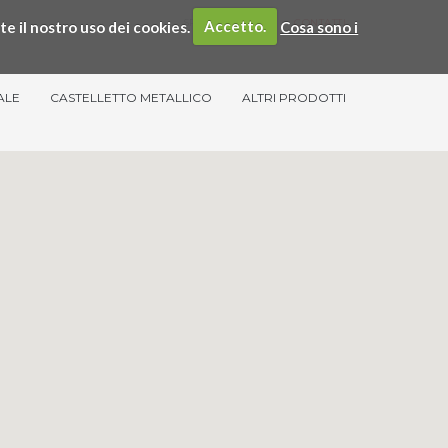
SPIM
SERVIZI
CONTATTI
te il nostro uso dei cookies.
Accetto.
Cosa sono i
ALE
CASTELLETTO METALLICO
ALTRI PRODOTTI